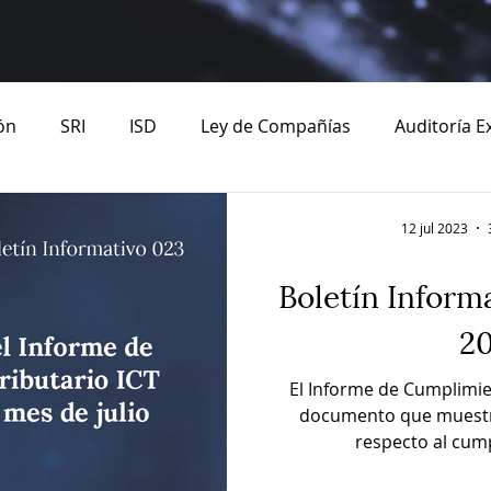
ón
SRI
ISD
Ley de Compañías
Auditoría E
12 jul 2023
Boletín Informa
2
El Informe de Cumplimien
documento que muestra
respecto al cump