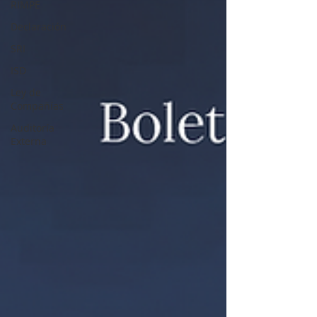
RIMPE
Declaración
SRI
ISD
Ley de
Compañías
Auditoría
Externa