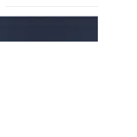
Boletín Informativo 022 - Junio
2023
Impuesto a la Salida de Divisas (ISD) El
Impuesto a la Salida de Divisas (ISD) en
Ecuador se aplica a la transferencia, envío
o traslado...