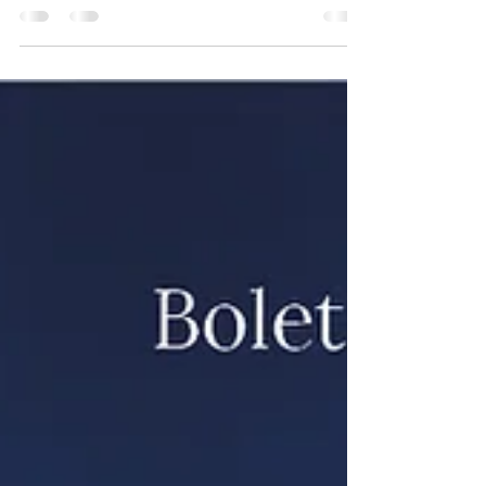
2023
El Informe de Cumplimiento Tributario
(ICT) es un documento que muestra la
opinión del auditor respecto al
cumplimiento de las...